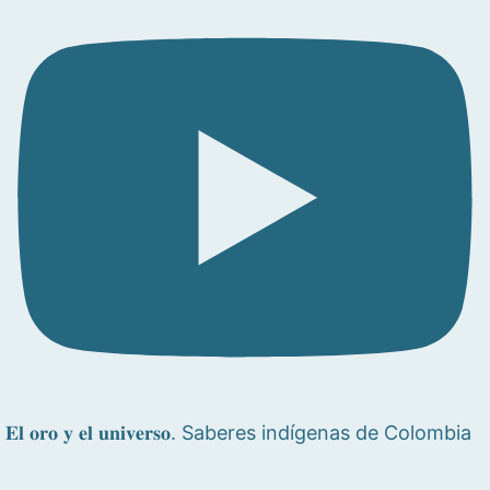
𝐄𝐥 𝐨𝐫𝐨 𝐲 𝐞𝐥 𝐮𝐧𝐢𝐯𝐞𝐫𝐬𝐨. Saberes indígenas de Colombia