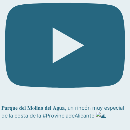
𝐏𝐚𝐫𝐪𝐮𝐞 𝐝𝐞𝐥 𝐌𝐨𝐥𝐢𝐧𝐨 𝐝𝐞𝐥 𝐀𝐠𝐮𝐚, un rincón muy especial
de la costa de la #ProvinciadeAlicante