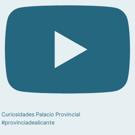
Curiosidades Palacio Provincial
#provinciadealicante