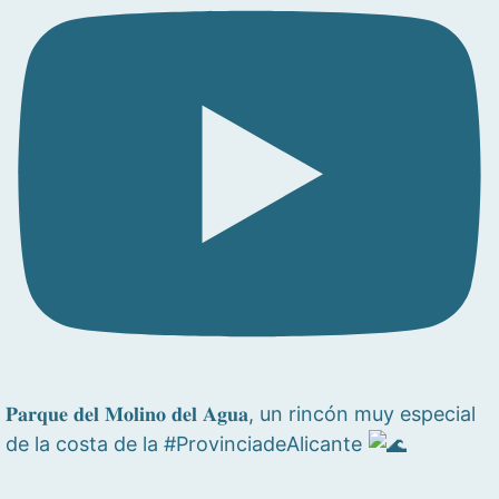
𝐏𝐚𝐫𝐪𝐮𝐞 𝐝𝐞𝐥 𝐌𝐨𝐥𝐢𝐧𝐨 𝐝𝐞𝐥 𝐀𝐠𝐮𝐚, un rincón muy especial
de la costa de la #ProvinciadeAlicante