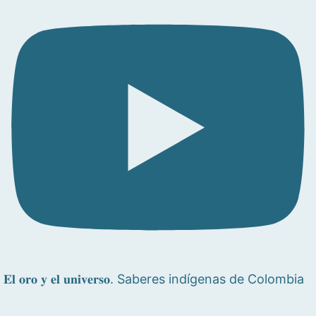
𝐄𝐥 𝐨𝐫𝐨 𝐲 𝐞𝐥 𝐮𝐧𝐢𝐯𝐞𝐫𝐬𝐨. Saberes indígenas de Colombia