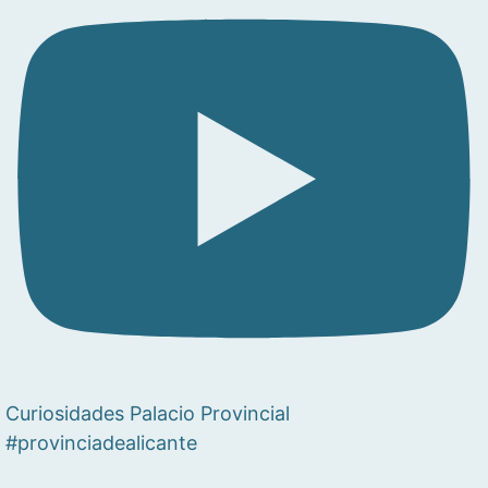
Curiosidades Palacio Provincial
#provinciadealicante