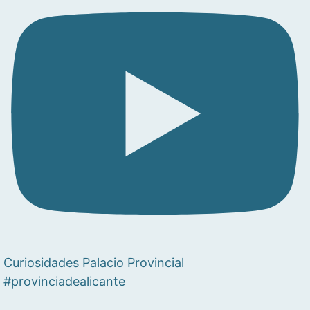
Curiosidades Palacio Provincial
#provinciadealicante