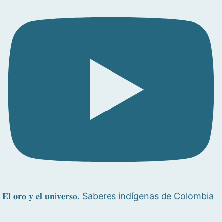
𝐄𝐥 𝐨𝐫𝐨 𝐲 𝐞𝐥 𝐮𝐧𝐢𝐯𝐞𝐫𝐬𝐨. Saberes indígenas de Colombia