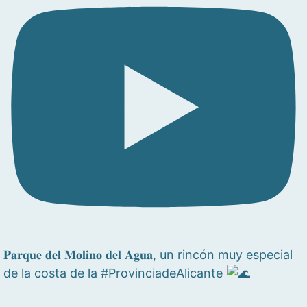
𝐏𝐚𝐫𝐪𝐮𝐞 𝐝𝐞𝐥 𝐌𝐨𝐥𝐢𝐧𝐨 𝐝𝐞𝐥 𝐀𝐠𝐮𝐚, un rincón muy especial
de la costa de la #ProvinciadeAlicante