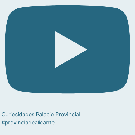
Curiosidades Palacio Provincial
#provinciadealicante