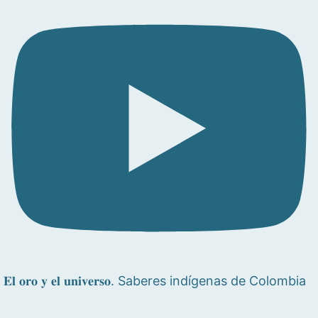
𝐄𝐥 𝐨𝐫𝐨 𝐲 𝐞𝐥 𝐮𝐧𝐢𝐯𝐞𝐫𝐬𝐨. Saberes indígenas de Colombia