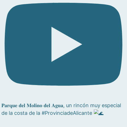
𝐏𝐚𝐫𝐪𝐮𝐞 𝐝𝐞𝐥 𝐌𝐨𝐥𝐢𝐧𝐨 𝐝𝐞𝐥 𝐀𝐠𝐮𝐚, un rincón muy especial
de la costa de la #ProvinciadeAlicante