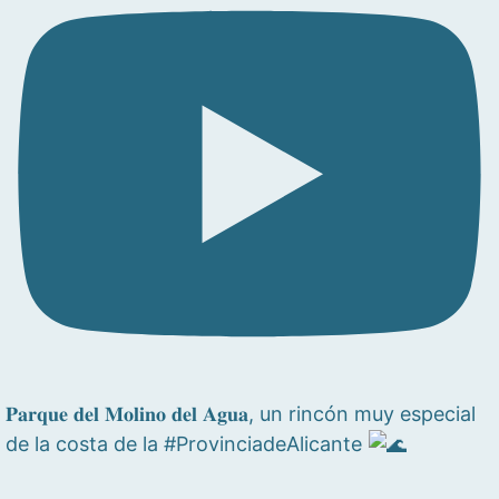
𝐏𝐚𝐫𝐪𝐮𝐞 𝐝𝐞𝐥 𝐌𝐨𝐥𝐢𝐧𝐨 𝐝𝐞𝐥 𝐀𝐠𝐮𝐚, un rincón muy especial
de la costa de la #ProvinciadeAlicante