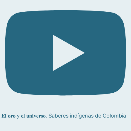
𝐄𝐥 𝐨𝐫𝐨 𝐲 𝐞𝐥 𝐮𝐧𝐢𝐯𝐞𝐫𝐬𝐨. Saberes indígenas de Colombia