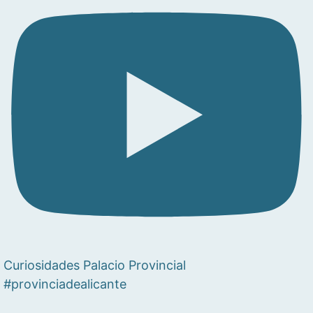
Curiosidades Palacio Provincial
#provinciadealicante