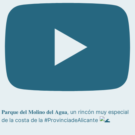
𝐏𝐚𝐫𝐪𝐮𝐞 𝐝𝐞𝐥 𝐌𝐨𝐥𝐢𝐧𝐨 𝐝𝐞𝐥 𝐀𝐠𝐮𝐚, un rincón muy especial
de la costa de la #ProvinciadeAlicante