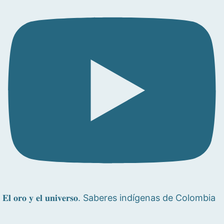
𝐄𝐥 𝐨𝐫𝐨 𝐲 𝐞𝐥 𝐮𝐧𝐢𝐯𝐞𝐫𝐬𝐨. Saberes indígenas de Colombia