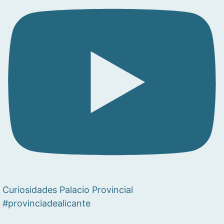
Curiosidades Palacio Provincial
#provinciadealicante