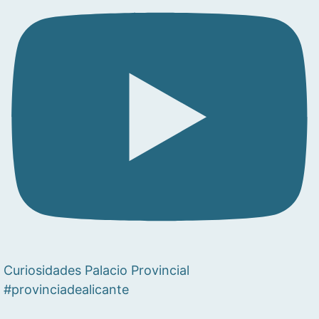
Curiosidades Palacio Provincial
#provinciadealicante