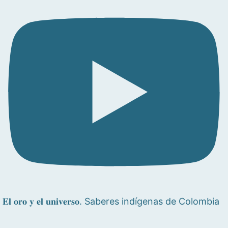
𝐄𝐥 𝐨𝐫𝐨 𝐲 𝐞𝐥 𝐮𝐧𝐢𝐯𝐞𝐫𝐬𝐨. Saberes indígenas de Colombia