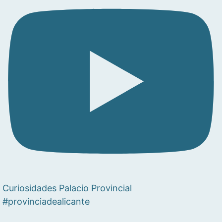
Curiosidades Palacio Provincial
#provinciadealicante