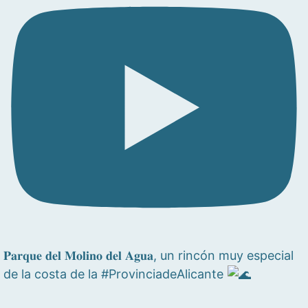
𝐏𝐚𝐫𝐪𝐮𝐞 𝐝𝐞𝐥 𝐌𝐨𝐥𝐢𝐧𝐨 𝐝𝐞𝐥 𝐀𝐠𝐮𝐚, un rincón muy especial
de la costa de la #ProvinciadeAlicante