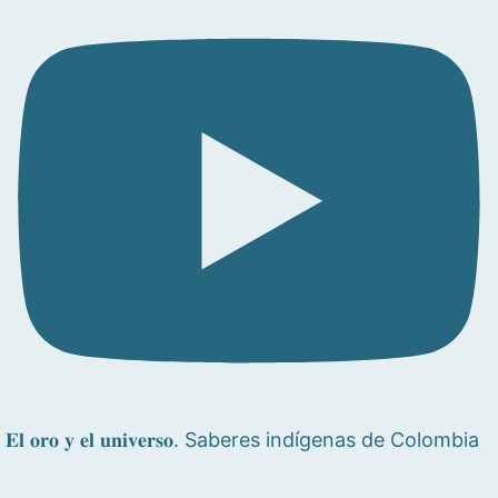
𝐄𝐥 𝐨𝐫𝐨 𝐲 𝐞𝐥 𝐮𝐧𝐢𝐯𝐞𝐫𝐬𝐨. Saberes indígenas de Colombia