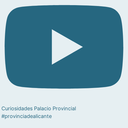
Curiosidades Palacio Provincial
#provinciadealicante