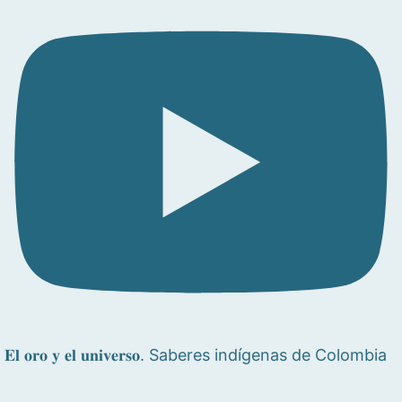
𝐄𝐥 𝐨𝐫𝐨 𝐲 𝐞𝐥 𝐮𝐧𝐢𝐯𝐞𝐫𝐬𝐨. Saberes indígenas de Colombia