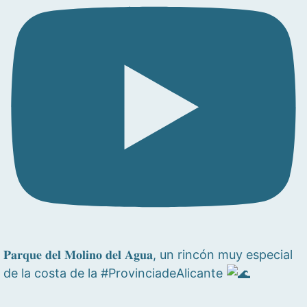
𝐏𝐚𝐫𝐪𝐮𝐞 𝐝𝐞𝐥 𝐌𝐨𝐥𝐢𝐧𝐨 𝐝𝐞𝐥 𝐀𝐠𝐮𝐚, un rincón muy especial
de la costa de la #ProvinciadeAlicante