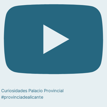
Curiosidades Palacio Provincial
#provinciadealicante