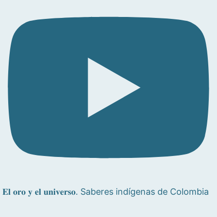
𝐄𝐥 𝐨𝐫𝐨 𝐲 𝐞𝐥 𝐮𝐧𝐢𝐯𝐞𝐫𝐬𝐨. Saberes indígenas de Colombia