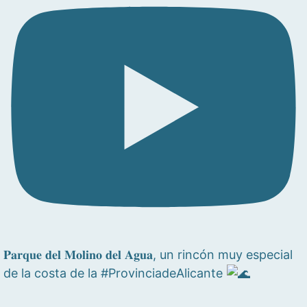
𝐏𝐚𝐫𝐪𝐮𝐞 𝐝𝐞𝐥 𝐌𝐨𝐥𝐢𝐧𝐨 𝐝𝐞𝐥 𝐀𝐠𝐮𝐚, un rincón muy especial
de la costa de la #ProvinciadeAlicante