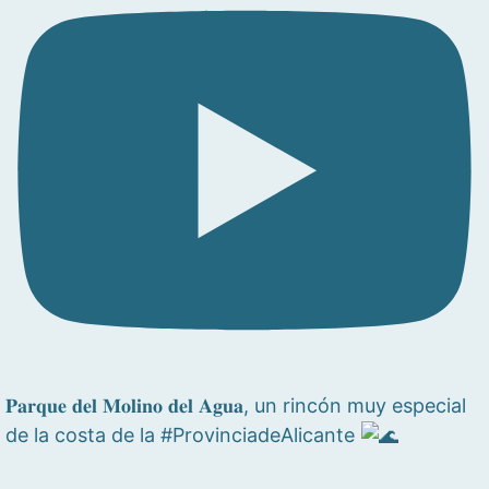
𝐏𝐚𝐫𝐪𝐮𝐞 𝐝𝐞𝐥 𝐌𝐨𝐥𝐢𝐧𝐨 𝐝𝐞𝐥 𝐀𝐠𝐮𝐚, un rincón muy especial
de la costa de la #ProvinciadeAlicante