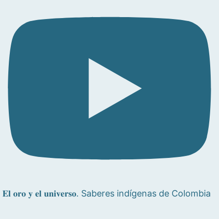
𝐄𝐥 𝐨𝐫𝐨 𝐲 𝐞𝐥 𝐮𝐧𝐢𝐯𝐞𝐫𝐬𝐨. Saberes indígenas de Colombia