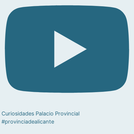
Curiosidades Palacio Provincial
#provinciadealicante