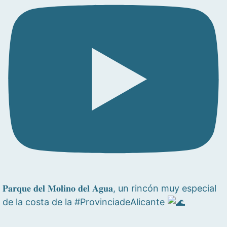
𝐏𝐚𝐫𝐪𝐮𝐞 𝐝𝐞𝐥 𝐌𝐨𝐥𝐢𝐧𝐨 𝐝𝐞𝐥 𝐀𝐠𝐮𝐚, un rincón muy especial
de la costa de la #ProvinciadeAlicante