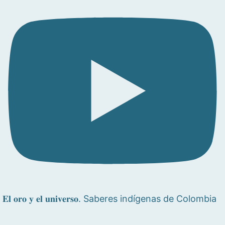
𝐄𝐥 𝐨𝐫𝐨 𝐲 𝐞𝐥 𝐮𝐧𝐢𝐯𝐞𝐫𝐬𝐨. Saberes indígenas de Colombia