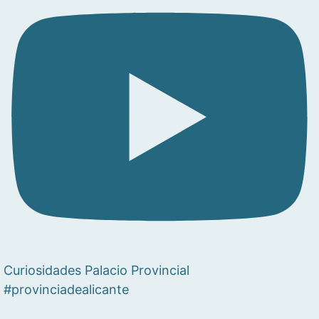
Curiosidades Palacio Provincial
#provinciadealicante