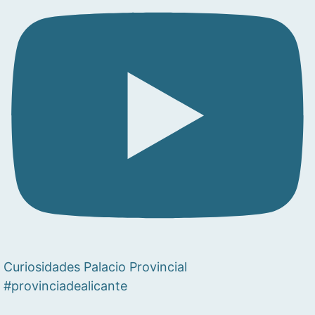
Curiosidades Palacio Provincial
#provinciadealicante