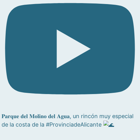
𝐏𝐚𝐫𝐪𝐮𝐞 𝐝𝐞𝐥 𝐌𝐨𝐥𝐢𝐧𝐨 𝐝𝐞𝐥 𝐀𝐠𝐮𝐚, un rincón muy especial
de la costa de la #ProvinciadeAlicante