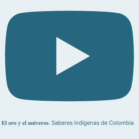
𝐄𝐥 𝐨𝐫𝐨 𝐲 𝐞𝐥 𝐮𝐧𝐢𝐯𝐞𝐫𝐬𝐨. Saberes indígenas de Colombia