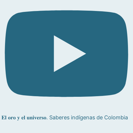
𝐄𝐥 𝐨𝐫𝐨 𝐲 𝐞𝐥 𝐮𝐧𝐢𝐯𝐞𝐫𝐬𝐨. Saberes indígenas de Colombia