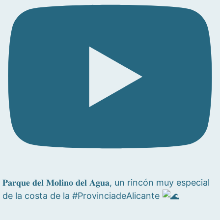
𝐏𝐚𝐫𝐪𝐮𝐞 𝐝𝐞𝐥 𝐌𝐨𝐥𝐢𝐧𝐨 𝐝𝐞𝐥 𝐀𝐠𝐮𝐚, un rincón muy especial
de la costa de la #ProvinciadeAlicante