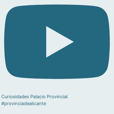
Curiosidades Palacio Provincial
#provinciadealicante