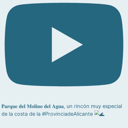
𝐏𝐚𝐫𝐪𝐮𝐞 𝐝𝐞𝐥 𝐌𝐨𝐥𝐢𝐧𝐨 𝐝𝐞𝐥 𝐀𝐠𝐮𝐚, un rincón muy especial
de la costa de la #ProvinciadeAlicante