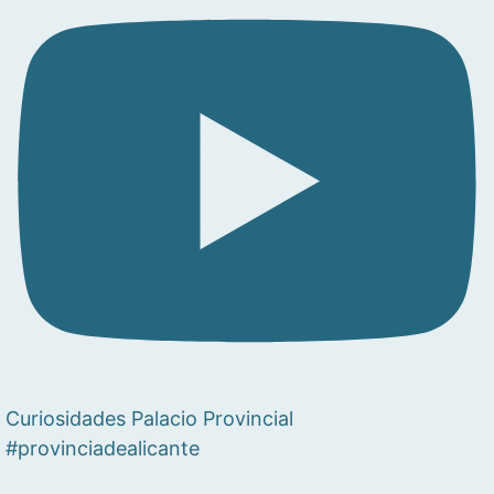
Curiosidades Palacio Provincial
#provinciadealicante