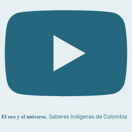
𝐄𝐥 𝐨𝐫𝐨 𝐲 𝐞𝐥 𝐮𝐧𝐢𝐯𝐞𝐫𝐬𝐨. Saberes indígenas de Colombia