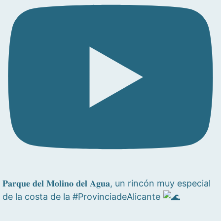
𝐏𝐚𝐫𝐪𝐮𝐞 𝐝𝐞𝐥 𝐌𝐨𝐥𝐢𝐧𝐨 𝐝𝐞𝐥 𝐀𝐠𝐮𝐚, un rincón muy especial
de la costa de la #ProvinciadeAlicante