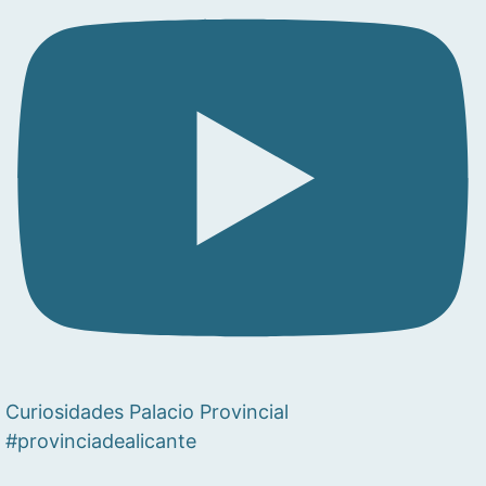
Curiosidades Palacio Provincial
#provinciadealicante