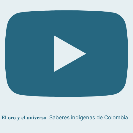
𝐄𝐥 𝐨𝐫𝐨 𝐲 𝐞𝐥 𝐮𝐧𝐢𝐯𝐞𝐫𝐬𝐨. Saberes indígenas de Colombia