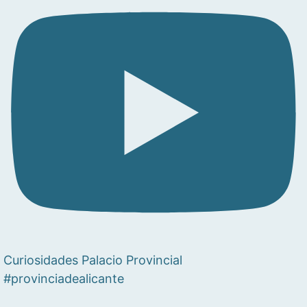
Curiosidades Palacio Provincial
#provinciadealicante