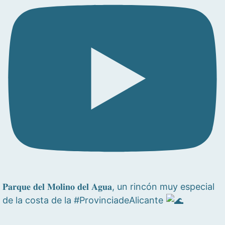
𝐏𝐚𝐫𝐪𝐮𝐞 𝐝𝐞𝐥 𝐌𝐨𝐥𝐢𝐧𝐨 𝐝𝐞𝐥 𝐀𝐠𝐮𝐚, un rincón muy especial
de la costa de la #ProvinciadeAlicante