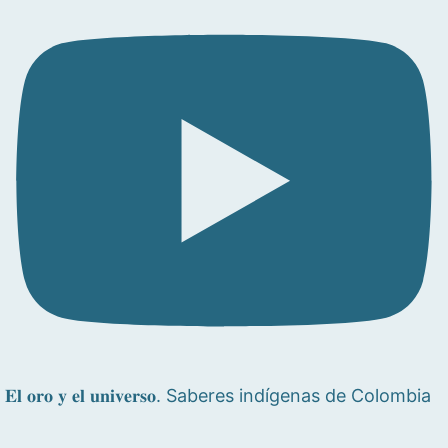
𝐄𝐥 𝐨𝐫𝐨 𝐲 𝐞𝐥 𝐮𝐧𝐢𝐯𝐞𝐫𝐬𝐨. Saberes indígenas de Colombia