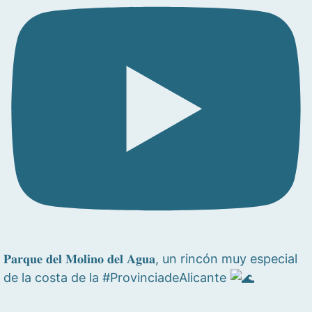
𝐏𝐚𝐫𝐪𝐮𝐞 𝐝𝐞𝐥 𝐌𝐨𝐥𝐢𝐧𝐨 𝐝𝐞𝐥 𝐀𝐠𝐮𝐚, un rincón muy especial
de la costa de la #ProvinciadeAlicante