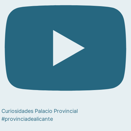
Curiosidades Palacio Provincial
#provinciadealicante