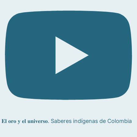
𝐄𝐥 𝐨𝐫𝐨 𝐲 𝐞𝐥 𝐮𝐧𝐢𝐯𝐞𝐫𝐬𝐨. Saberes indígenas de Colombia