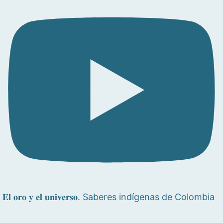
𝐄𝐥 𝐨𝐫𝐨 𝐲 𝐞𝐥 𝐮𝐧𝐢𝐯𝐞𝐫𝐬𝐨. Saberes indígenas de Colombia