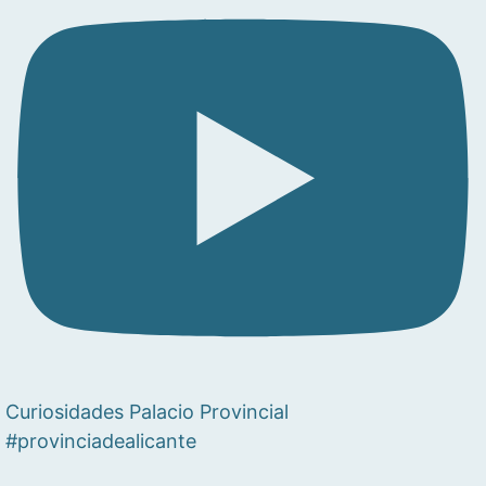
Curiosidades Palacio Provincial
#provinciadealicante