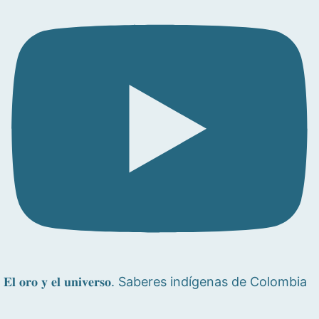
𝐄𝐥 𝐨𝐫𝐨 𝐲 𝐞𝐥 𝐮𝐧𝐢𝐯𝐞𝐫𝐬𝐨. Saberes indígenas de Colombia