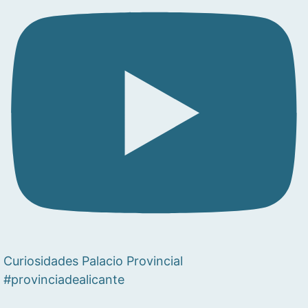
Curiosidades Palacio Provincial
#provinciadealicante