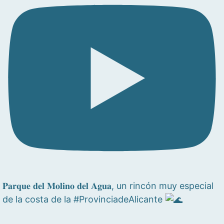
𝐏𝐚𝐫𝐪𝐮𝐞 𝐝𝐞𝐥 𝐌𝐨𝐥𝐢𝐧𝐨 𝐝𝐞𝐥 𝐀𝐠𝐮𝐚, un rincón muy especial
de la costa de la #ProvinciadeAlicante