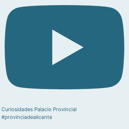
Curiosidades Palacio Provincial
#provinciadealicante