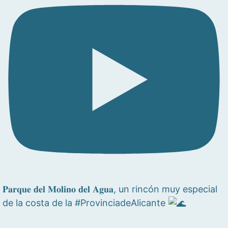
𝐏𝐚𝐫𝐪𝐮𝐞 𝐝𝐞𝐥 𝐌𝐨𝐥𝐢𝐧𝐨 𝐝𝐞𝐥 𝐀𝐠𝐮𝐚, un rincón muy especial
de la costa de la #ProvinciadeAlicante