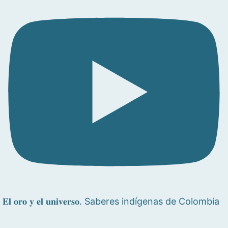
𝐄𝐥 𝐨𝐫𝐨 𝐲 𝐞𝐥 𝐮𝐧𝐢𝐯𝐞𝐫𝐬𝐨. Saberes indígenas de Colombia