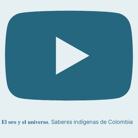
𝐄𝐥 𝐨𝐫𝐨 𝐲 𝐞𝐥 𝐮𝐧𝐢𝐯𝐞𝐫𝐬𝐨. Saberes indígenas de Colombia