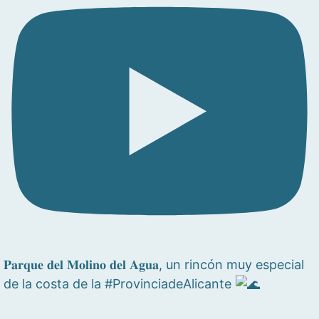
𝐏𝐚𝐫𝐪𝐮𝐞 𝐝𝐞𝐥 𝐌𝐨𝐥𝐢𝐧𝐨 𝐝𝐞𝐥 𝐀𝐠𝐮𝐚, un rincón muy especial
de la costa de la #ProvinciadeAlicante