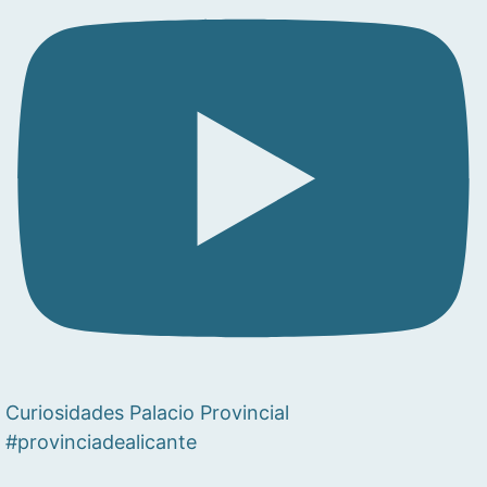
Curiosidades Palacio Provincial
#provinciadealicante