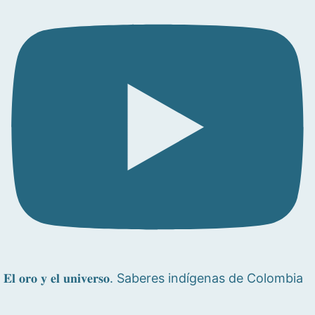
𝐄𝐥 𝐨𝐫𝐨 𝐲 𝐞𝐥 𝐮𝐧𝐢𝐯𝐞𝐫𝐬𝐨. Saberes indígenas de Colombia