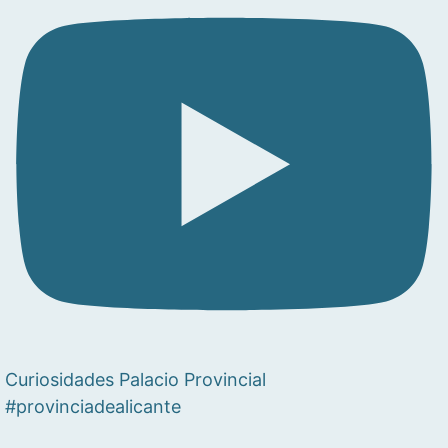
Curiosidades Palacio Provincial
#provinciadealicante