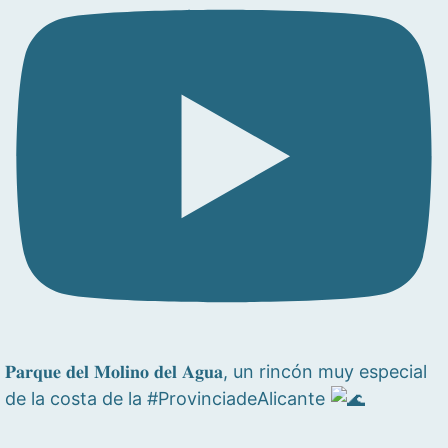
𝐏𝐚𝐫𝐪𝐮𝐞 𝐝𝐞𝐥 𝐌𝐨𝐥𝐢𝐧𝐨 𝐝𝐞𝐥 𝐀𝐠𝐮𝐚, un rincón muy especial
de la costa de la #ProvinciadeAlicante