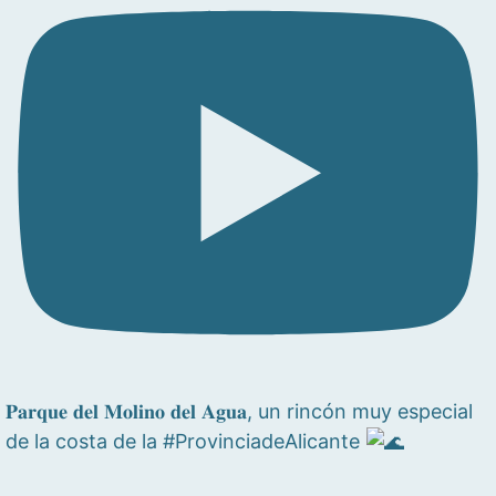
𝐏𝐚𝐫𝐪𝐮𝐞 𝐝𝐞𝐥 𝐌𝐨𝐥𝐢𝐧𝐨 𝐝𝐞𝐥 𝐀𝐠𝐮𝐚, un rincón muy especial
de la costa de la #ProvinciadeAlicante