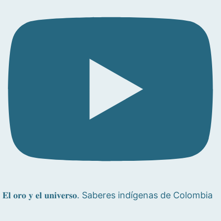
𝐄𝐥 𝐨𝐫𝐨 𝐲 𝐞𝐥 𝐮𝐧𝐢𝐯𝐞𝐫𝐬𝐨. Saberes indígenas de Colombia