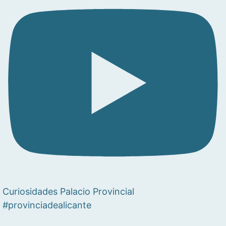
Curiosidades Palacio Provincial
#provinciadealicante