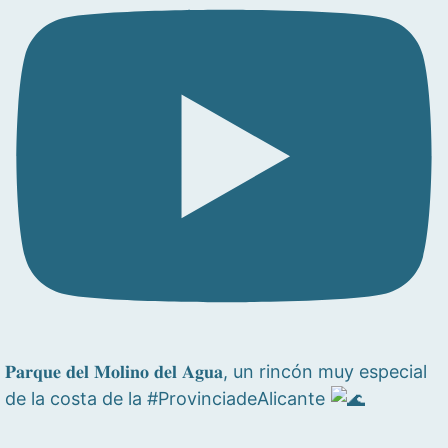
𝐏𝐚𝐫𝐪𝐮𝐞 𝐝𝐞𝐥 𝐌𝐨𝐥𝐢𝐧𝐨 𝐝𝐞𝐥 𝐀𝐠𝐮𝐚, un rincón muy especial
de la costa de la #ProvinciadeAlicante