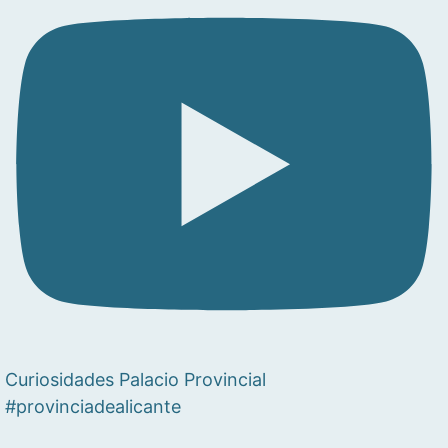
Curiosidades Palacio Provincial
#provinciadealicante