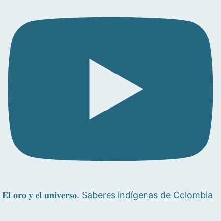
𝐄𝐥 𝐨𝐫𝐨 𝐲 𝐞𝐥 𝐮𝐧𝐢𝐯𝐞𝐫𝐬𝐨. Saberes indígenas de Colombia