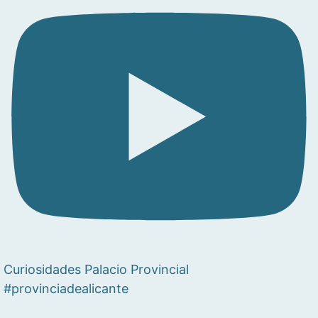
Curiosidades Palacio Provincial
#provinciadealicante