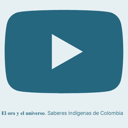
𝐄𝐥 𝐨𝐫𝐨 𝐲 𝐞𝐥 𝐮𝐧𝐢𝐯𝐞𝐫𝐬𝐨. Saberes indígenas de Colombia