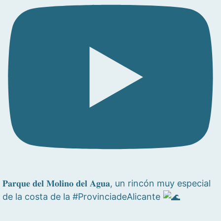
𝐏𝐚𝐫𝐪𝐮𝐞 𝐝𝐞𝐥 𝐌𝐨𝐥𝐢𝐧𝐨 𝐝𝐞𝐥 𝐀𝐠𝐮𝐚, un rincón muy especial
de la costa de la #ProvinciadeAlicante