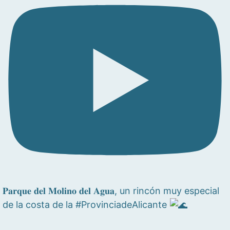
𝐏𝐚𝐫𝐪𝐮𝐞 𝐝𝐞𝐥 𝐌𝐨𝐥𝐢𝐧𝐨 𝐝𝐞𝐥 𝐀𝐠𝐮𝐚, un rincón muy especial
de la costa de la #ProvinciadeAlicante