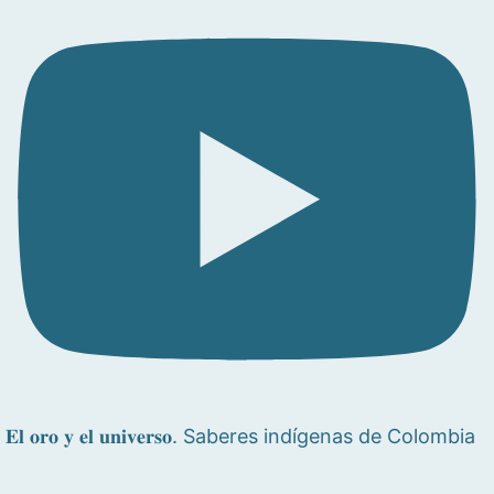
𝐄𝐥 𝐨𝐫𝐨 𝐲 𝐞𝐥 𝐮𝐧𝐢𝐯𝐞𝐫𝐬𝐨. Saberes indígenas de Colombia