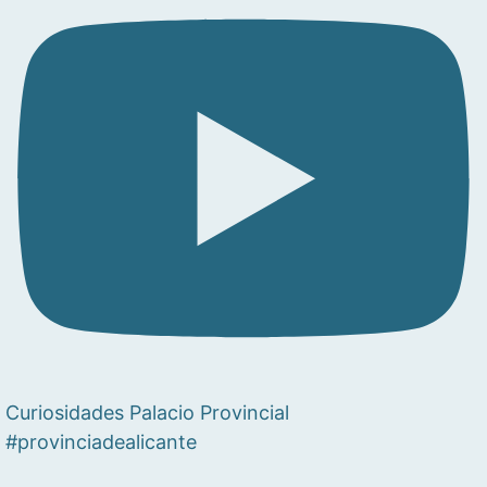
Curiosidades Palacio Provincial
#provinciadealicante