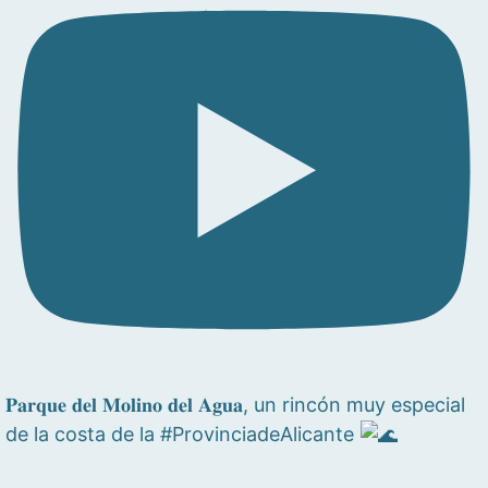
𝐏𝐚𝐫𝐪𝐮𝐞 𝐝𝐞𝐥 𝐌𝐨𝐥𝐢𝐧𝐨 𝐝𝐞𝐥 𝐀𝐠𝐮𝐚, un rincón muy especial
de la costa de la #ProvinciadeAlicante