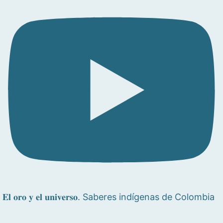
𝐄𝐥 𝐨𝐫𝐨 𝐲 𝐞𝐥 𝐮𝐧𝐢𝐯𝐞𝐫𝐬𝐨. Saberes indígenas de Colombia