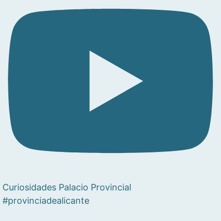
Curiosidades Palacio Provincial
#provinciadealicante