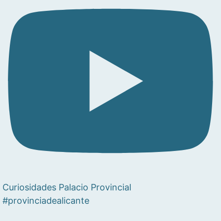
Curiosidades Palacio Provincial
#provinciadealicante