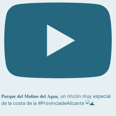
𝐏𝐚𝐫𝐪𝐮𝐞 𝐝𝐞𝐥 𝐌𝐨𝐥𝐢𝐧𝐨 𝐝𝐞𝐥 𝐀𝐠𝐮𝐚, un rincón muy especial
de la costa de la #ProvinciadeAlicante