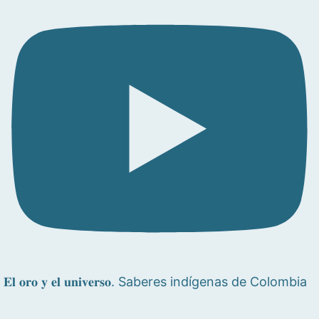
𝐄𝐥 𝐨𝐫𝐨 𝐲 𝐞𝐥 𝐮𝐧𝐢𝐯𝐞𝐫𝐬𝐨. Saberes indígenas de Colombia