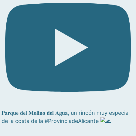
𝐏𝐚𝐫𝐪𝐮𝐞 𝐝𝐞𝐥 𝐌𝐨𝐥𝐢𝐧𝐨 𝐝𝐞𝐥 𝐀𝐠𝐮𝐚, un rincón muy especial
de la costa de la #ProvinciadeAlicante