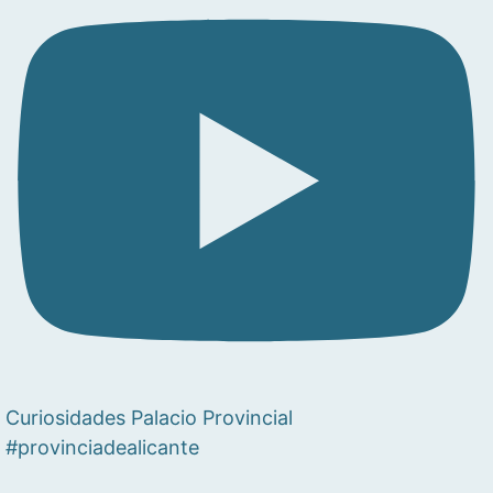
Curiosidades Palacio Provincial
#provinciadealicante