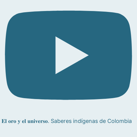
𝐄𝐥 𝐨𝐫𝐨 𝐲 𝐞𝐥 𝐮𝐧𝐢𝐯𝐞𝐫𝐬𝐨. Saberes indígenas de Colombia