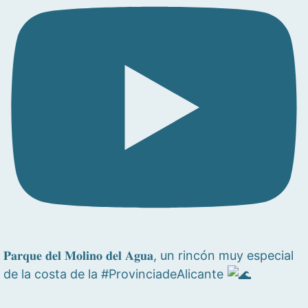
𝐏𝐚𝐫𝐪𝐮𝐞 𝐝𝐞𝐥 𝐌𝐨𝐥𝐢𝐧𝐨 𝐝𝐞𝐥 𝐀𝐠𝐮𝐚, un rincón muy especial
de la costa de la #ProvinciadeAlicante