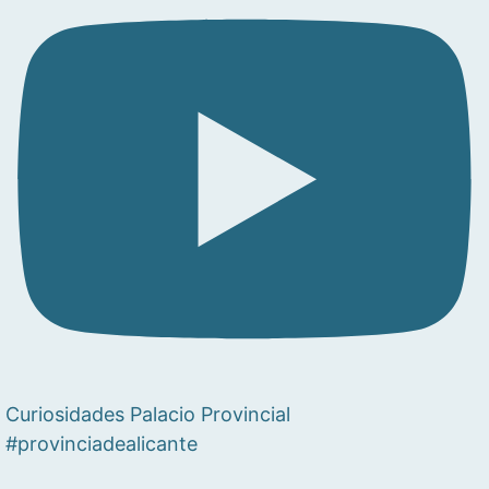
Curiosidades Palacio Provincial
#provinciadealicante