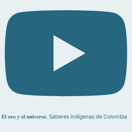
𝐄𝐥 𝐨𝐫𝐨 𝐲 𝐞𝐥 𝐮𝐧𝐢𝐯𝐞𝐫𝐬𝐨. Saberes indígenas de Colombia