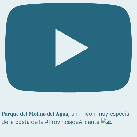
𝐏𝐚𝐫𝐪𝐮𝐞 𝐝𝐞𝐥 𝐌𝐨𝐥𝐢𝐧𝐨 𝐝𝐞𝐥 𝐀𝐠𝐮𝐚, un rincón muy especial
de la costa de la #ProvinciadeAlicante