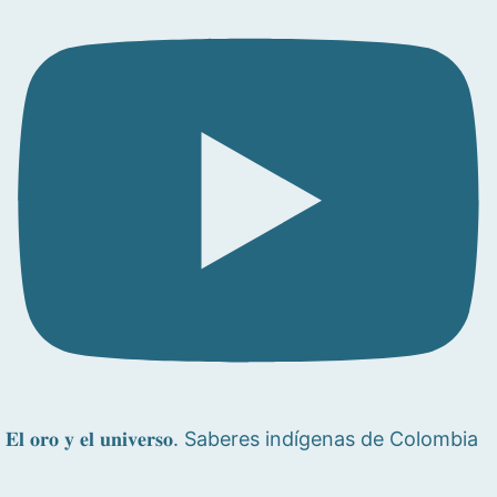
𝐄𝐥 𝐨𝐫𝐨 𝐲 𝐞𝐥 𝐮𝐧𝐢𝐯𝐞𝐫𝐬𝐨. Saberes indígenas de Colombia