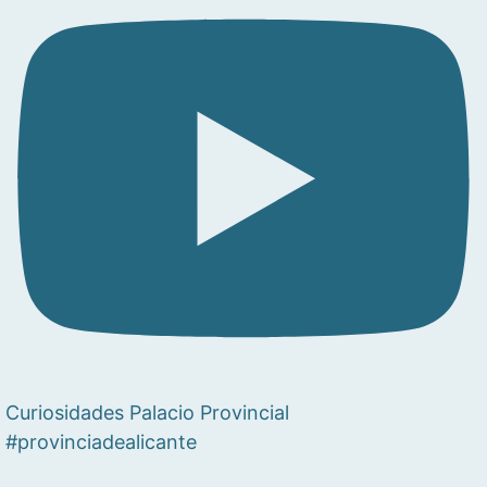
Curiosidades Palacio Provincial
#provinciadealicante