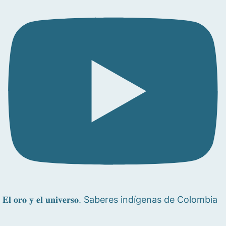
𝐄𝐥 𝐨𝐫𝐨 𝐲 𝐞𝐥 𝐮𝐧𝐢𝐯𝐞𝐫𝐬𝐨. Saberes indígenas de Colombia