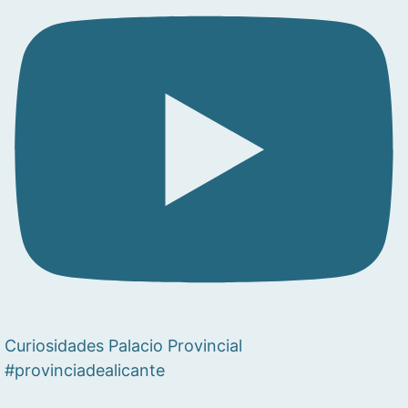
Curiosidades Palacio Provincial
#provinciadealicante