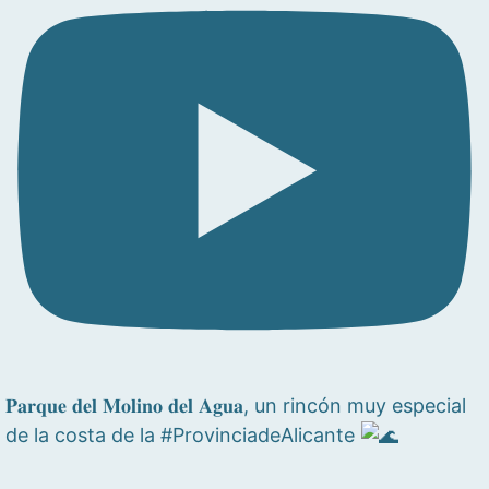
𝐏𝐚𝐫𝐪𝐮𝐞 𝐝𝐞𝐥 𝐌𝐨𝐥𝐢𝐧𝐨 𝐝𝐞𝐥 𝐀𝐠𝐮𝐚, un rincón muy especial
de la costa de la #ProvinciadeAlicante