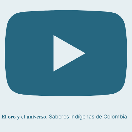
𝐄𝐥 𝐨𝐫𝐨 𝐲 𝐞𝐥 𝐮𝐧𝐢𝐯𝐞𝐫𝐬𝐨. Saberes indígenas de Colombia