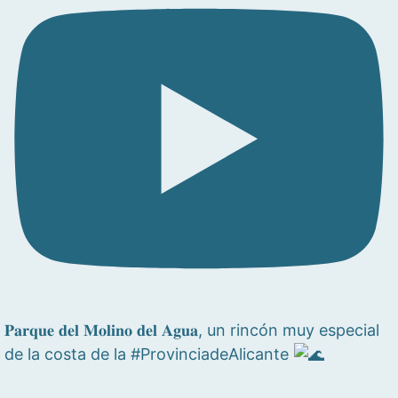
𝐏𝐚𝐫𝐪𝐮𝐞 𝐝𝐞𝐥 𝐌𝐨𝐥𝐢𝐧𝐨 𝐝𝐞𝐥 𝐀𝐠𝐮𝐚, un rincón muy especial
de la costa de la #ProvinciadeAlicante