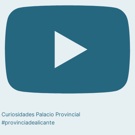
Curiosidades Palacio Provincial
#provinciadealicante