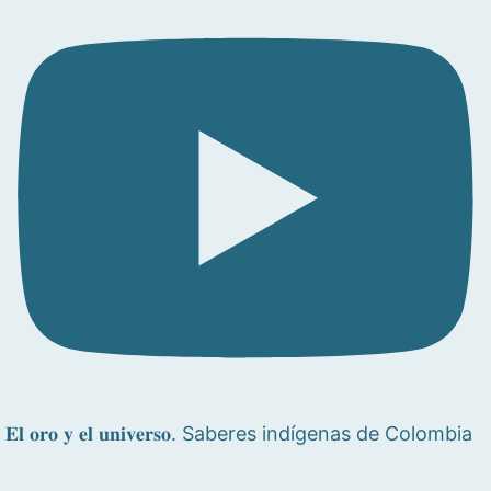
𝐄𝐥 𝐨𝐫𝐨 𝐲 𝐞𝐥 𝐮𝐧𝐢𝐯𝐞𝐫𝐬𝐨. Saberes indígenas de Colombia