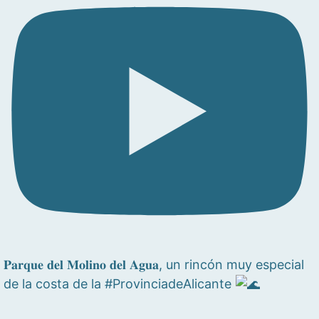
𝐏𝐚𝐫𝐪𝐮𝐞 𝐝𝐞𝐥 𝐌𝐨𝐥𝐢𝐧𝐨 𝐝𝐞𝐥 𝐀𝐠𝐮𝐚, un rincón muy especial
de la costa de la #ProvinciadeAlicante