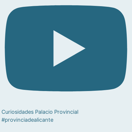
Curiosidades Palacio Provincial
#provinciadealicante