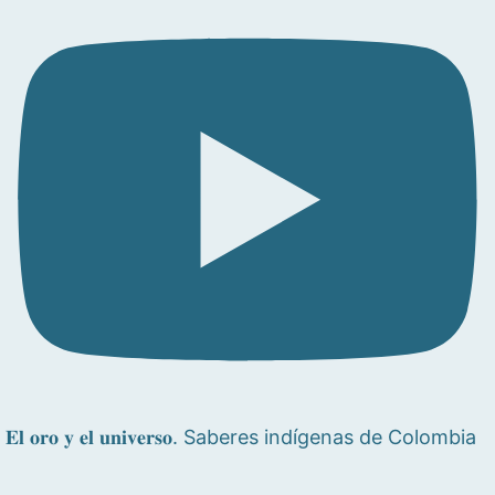
𝐄𝐥 𝐨𝐫𝐨 𝐲 𝐞𝐥 𝐮𝐧𝐢𝐯𝐞𝐫𝐬𝐨. Saberes indígenas de Colombia