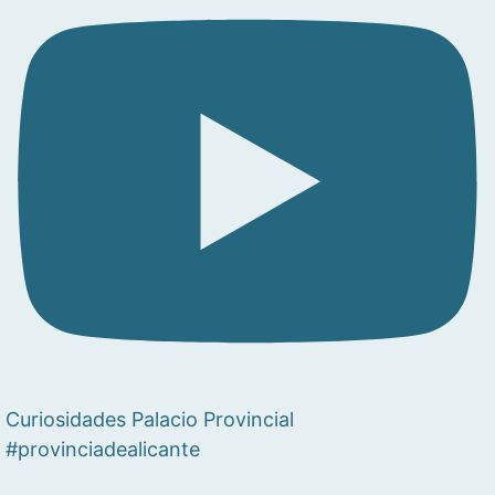
Curiosidades Palacio Provincial
#provinciadealicante