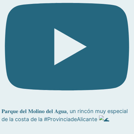
𝐏𝐚𝐫𝐪𝐮𝐞 𝐝𝐞𝐥 𝐌𝐨𝐥𝐢𝐧𝐨 𝐝𝐞𝐥 𝐀𝐠𝐮𝐚, un rincón muy especial
de la costa de la #ProvinciadeAlicante