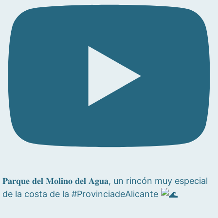
𝐏𝐚𝐫𝐪𝐮𝐞 𝐝𝐞𝐥 𝐌𝐨𝐥𝐢𝐧𝐨 𝐝𝐞𝐥 𝐀𝐠𝐮𝐚, un rincón muy especial
de la costa de la #ProvinciadeAlicante