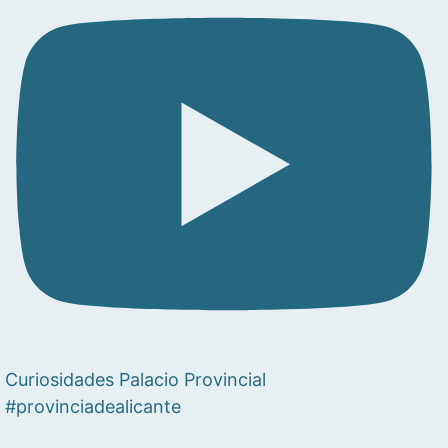
Curiosidades Palacio Provincial
#provinciadealicante