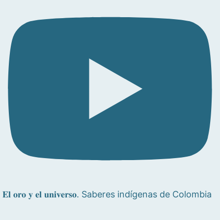
𝐄𝐥 𝐨𝐫𝐨 𝐲 𝐞𝐥 𝐮𝐧𝐢𝐯𝐞𝐫𝐬𝐨. Saberes indígenas de Colombia