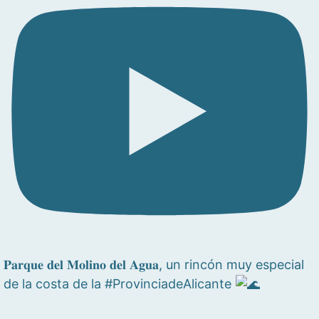
𝐏𝐚𝐫𝐪𝐮𝐞 𝐝𝐞𝐥 𝐌𝐨𝐥𝐢𝐧𝐨 𝐝𝐞𝐥 𝐀𝐠𝐮𝐚, un rincón muy especial
de la costa de la #ProvinciadeAlicante