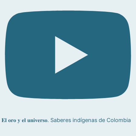
𝐄𝐥 𝐨𝐫𝐨 𝐲 𝐞𝐥 𝐮𝐧𝐢𝐯𝐞𝐫𝐬𝐨. Saberes indígenas de Colombia