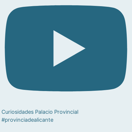
Curiosidades Palacio Provincial
#provinciadealicante