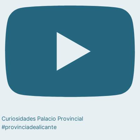
Curiosidades Palacio Provincial
#provinciadealicante