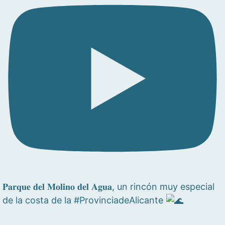
𝐏𝐚𝐫𝐪𝐮𝐞 𝐝𝐞𝐥 𝐌𝐨𝐥𝐢𝐧𝐨 𝐝𝐞𝐥 𝐀𝐠𝐮𝐚, un rincón muy especial
de la costa de la #ProvinciadeAlicante