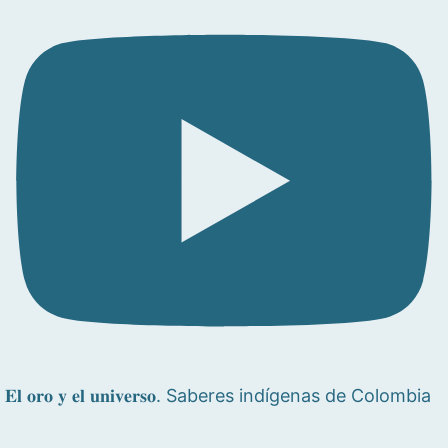
𝐄𝐥 𝐨𝐫𝐨 𝐲 𝐞𝐥 𝐮𝐧𝐢𝐯𝐞𝐫𝐬𝐨. Saberes indígenas de Colombia