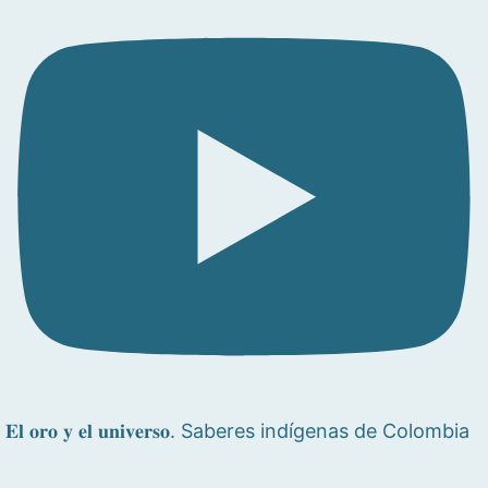
𝐄𝐥 𝐨𝐫𝐨 𝐲 𝐞𝐥 𝐮𝐧𝐢𝐯𝐞𝐫𝐬𝐨. Saberes indígenas de Colombia