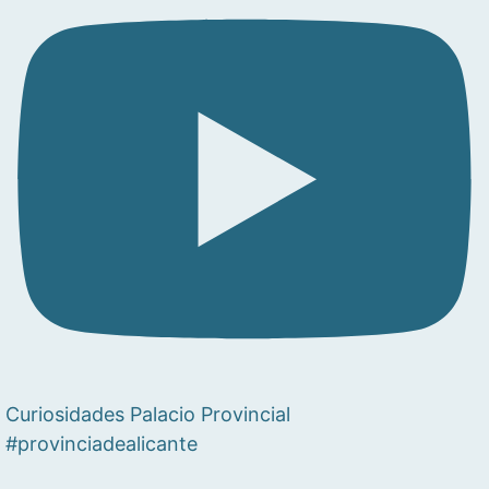
Curiosidades Palacio Provincial
#provinciadealicante