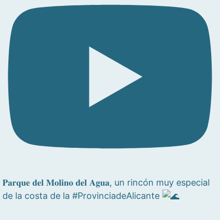
𝐏𝐚𝐫𝐪𝐮𝐞 𝐝𝐞𝐥 𝐌𝐨𝐥𝐢𝐧𝐨 𝐝𝐞𝐥 𝐀𝐠𝐮𝐚, un rincón muy especial
de la costa de la #ProvinciadeAlicante