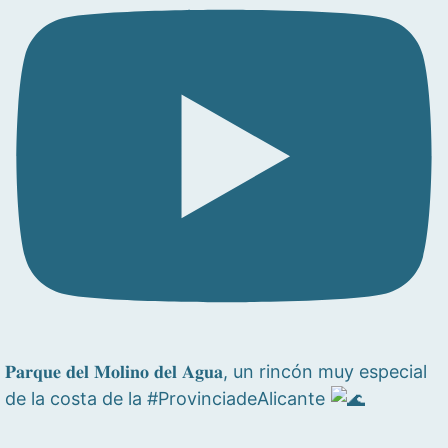
𝐏𝐚𝐫𝐪𝐮𝐞 𝐝𝐞𝐥 𝐌𝐨𝐥𝐢𝐧𝐨 𝐝𝐞𝐥 𝐀𝐠𝐮𝐚, un rincón muy especial
de la costa de la #ProvinciadeAlicante