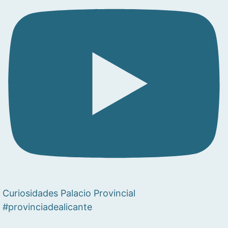
Curiosidades Palacio Provincial
#provinciadealicante