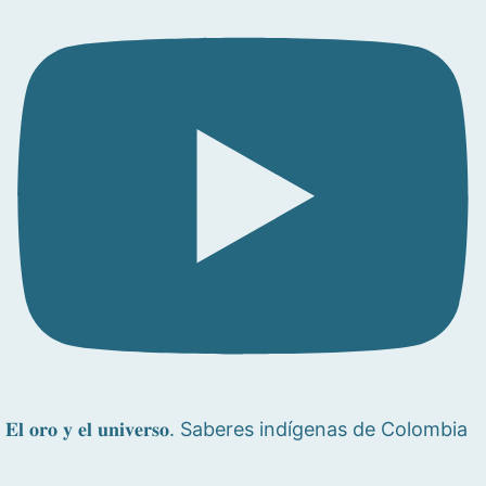
𝐄𝐥 𝐨𝐫𝐨 𝐲 𝐞𝐥 𝐮𝐧𝐢𝐯𝐞𝐫𝐬𝐨. Saberes indígenas de Colombia