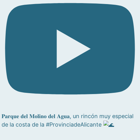
𝐏𝐚𝐫𝐪𝐮𝐞 𝐝𝐞𝐥 𝐌𝐨𝐥𝐢𝐧𝐨 𝐝𝐞𝐥 𝐀𝐠𝐮𝐚, un rincón muy especial
de la costa de la #ProvinciadeAlicante