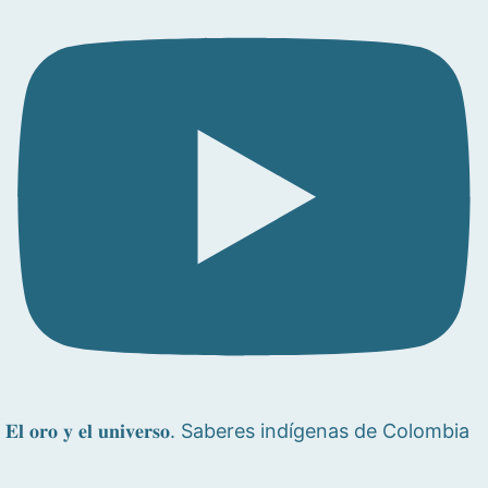
𝐄𝐥 𝐨𝐫𝐨 𝐲 𝐞𝐥 𝐮𝐧𝐢𝐯𝐞𝐫𝐬𝐨. Saberes indígenas de Colombia