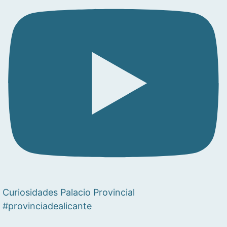
Curiosidades Palacio Provincial
#provinciadealicante