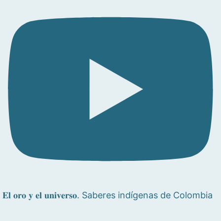
𝐄𝐥 𝐨𝐫𝐨 𝐲 𝐞𝐥 𝐮𝐧𝐢𝐯𝐞𝐫𝐬𝐨. Saberes indígenas de Colombia