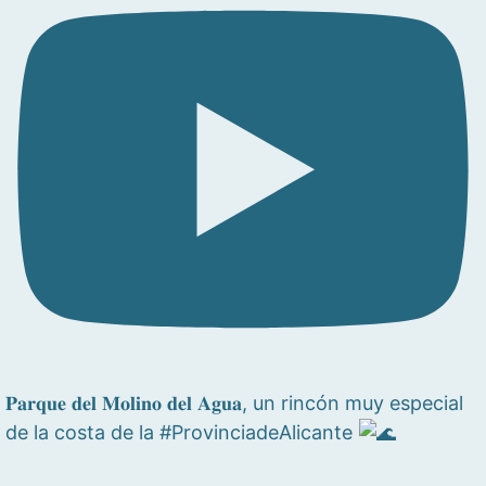
𝐏𝐚𝐫𝐪𝐮𝐞 𝐝𝐞𝐥 𝐌𝐨𝐥𝐢𝐧𝐨 𝐝𝐞𝐥 𝐀𝐠𝐮𝐚, un rincón muy especial
de la costa de la #ProvinciadeAlicante