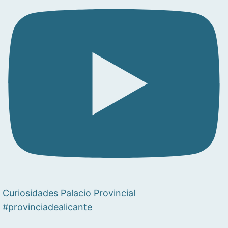
Curiosidades Palacio Provincial
#provinciadealicante