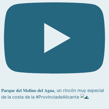
𝐏𝐚𝐫𝐪𝐮𝐞 𝐝𝐞𝐥 𝐌𝐨𝐥𝐢𝐧𝐨 𝐝𝐞𝐥 𝐀𝐠𝐮𝐚, un rincón muy especial
de la costa de la #ProvinciadeAlicante