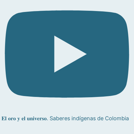
𝐄𝐥 𝐨𝐫𝐨 𝐲 𝐞𝐥 𝐮𝐧𝐢𝐯𝐞𝐫𝐬𝐨. Saberes indígenas de Colombia