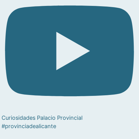
Curiosidades Palacio Provincial
#provinciadealicante