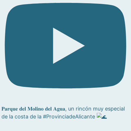
𝐏𝐚𝐫𝐪𝐮𝐞 𝐝𝐞𝐥 𝐌𝐨𝐥𝐢𝐧𝐨 𝐝𝐞𝐥 𝐀𝐠𝐮𝐚, un rincón muy especial
de la costa de la #ProvinciadeAlicante