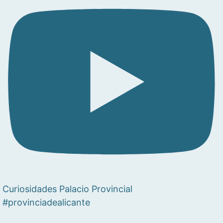
Curiosidades Palacio Provincial
#provinciadealicante