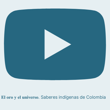
𝐄𝐥 𝐨𝐫𝐨 𝐲 𝐞𝐥 𝐮𝐧𝐢𝐯𝐞𝐫𝐬𝐨. Saberes indígenas de Colombia