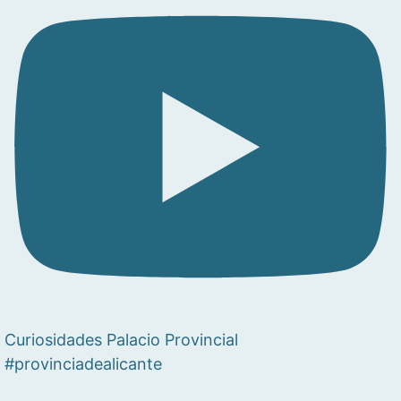
Curiosidades Palacio Provincial
#provinciadealicante