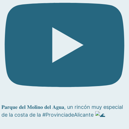
𝐏𝐚𝐫𝐪𝐮𝐞 𝐝𝐞𝐥 𝐌𝐨𝐥𝐢𝐧𝐨 𝐝𝐞𝐥 𝐀𝐠𝐮𝐚, un rincón muy especial
de la costa de la #ProvinciadeAlicante