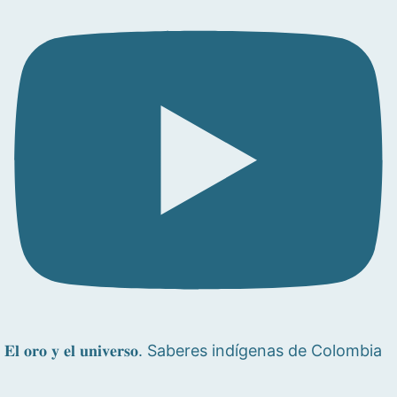
𝐄𝐥 𝐨𝐫𝐨 𝐲 𝐞𝐥 𝐮𝐧𝐢𝐯𝐞𝐫𝐬𝐨. Saberes indígenas de Colombia