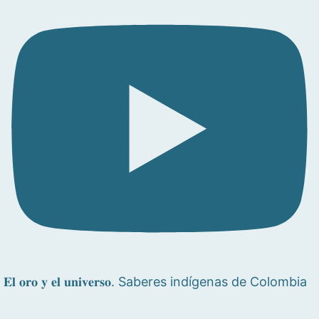
𝐄𝐥 𝐨𝐫𝐨 𝐲 𝐞𝐥 𝐮𝐧𝐢𝐯𝐞𝐫𝐬𝐨. Saberes indígenas de Colombia