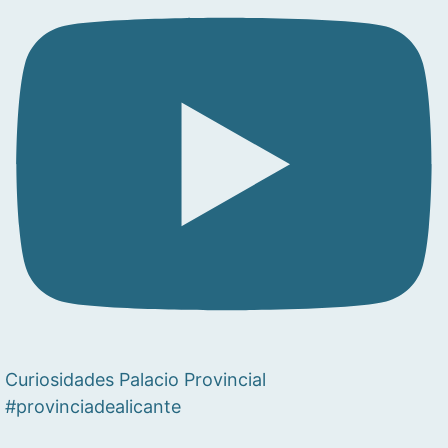
Curiosidades Palacio Provincial
#provinciadealicante