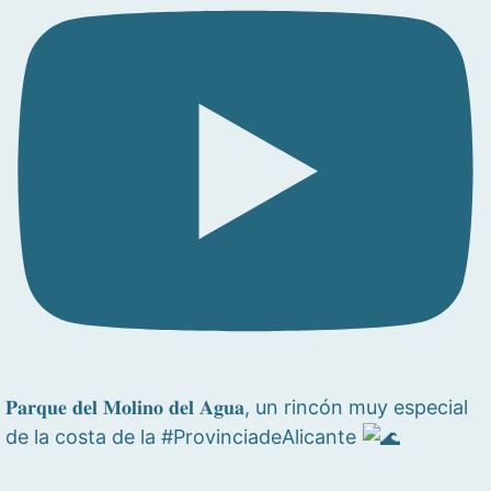
𝐏𝐚𝐫𝐪𝐮𝐞 𝐝𝐞𝐥 𝐌𝐨𝐥𝐢𝐧𝐨 𝐝𝐞𝐥 𝐀𝐠𝐮𝐚, un rincón muy especial
de la costa de la #ProvinciadeAlicante