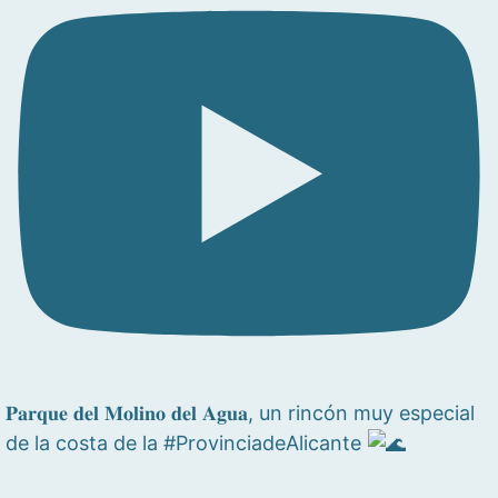
𝐏𝐚𝐫𝐪𝐮𝐞 𝐝𝐞𝐥 𝐌𝐨𝐥𝐢𝐧𝐨 𝐝𝐞𝐥 𝐀𝐠𝐮𝐚, un rincón muy especial
de la costa de la #ProvinciadeAlicante