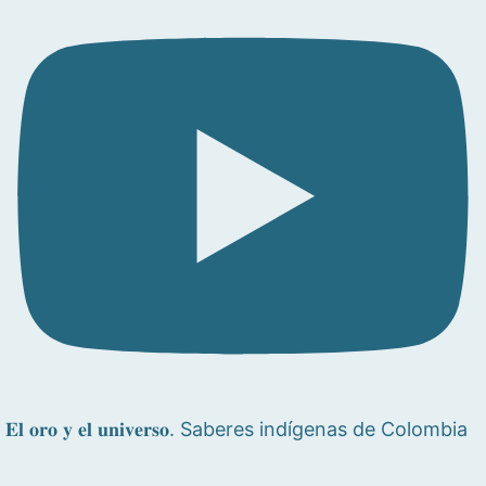
𝐄𝐥 𝐨𝐫𝐨 𝐲 𝐞𝐥 𝐮𝐧𝐢𝐯𝐞𝐫𝐬𝐨. Saberes indígenas de Colombia