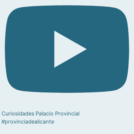
Curiosidades Palacio Provincial
#provinciadealicante