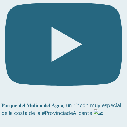
𝐏𝐚𝐫𝐪𝐮𝐞 𝐝𝐞𝐥 𝐌𝐨𝐥𝐢𝐧𝐨 𝐝𝐞𝐥 𝐀𝐠𝐮𝐚, un rincón muy especial
de la costa de la #ProvinciadeAlicante