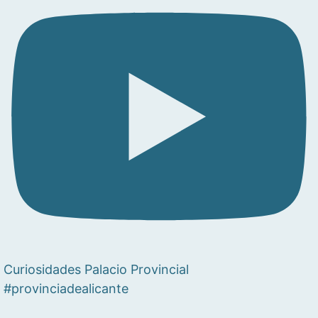
Curiosidades Palacio Provincial
#provinciadealicante