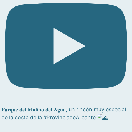
𝐏𝐚𝐫𝐪𝐮𝐞 𝐝𝐞𝐥 𝐌𝐨𝐥𝐢𝐧𝐨 𝐝𝐞𝐥 𝐀𝐠𝐮𝐚, un rincón muy especial
de la costa de la #ProvinciadeAlicante