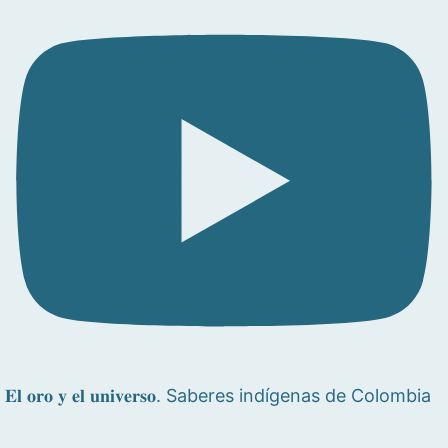
𝐄𝐥 𝐨𝐫𝐨 𝐲 𝐞𝐥 𝐮𝐧𝐢𝐯𝐞𝐫𝐬𝐨. Saberes indígenas de Colombia