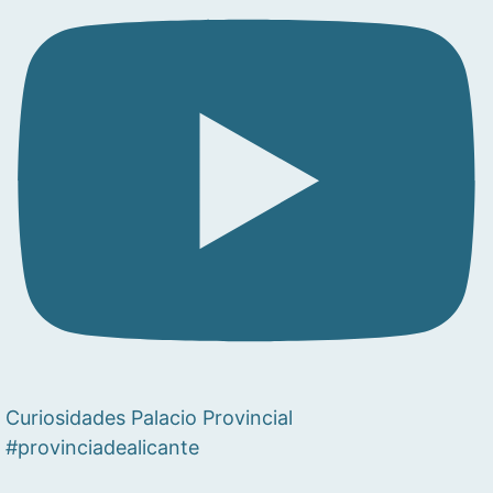
Curiosidades Palacio Provincial
#provinciadealicante